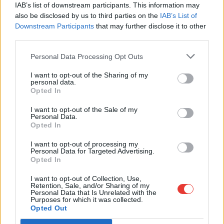
IAB’s list of downstream participants. This information may
03
04
05
06
07
08
09
also be disclosed by us to third parties on the
IAB’s List of
10
11
12
13
14
15
16
Downstream Participants
that may further disclose it to other
third parties.
17
18
19
20
21
22
23
Personal Data Processing Opt Outs
24
25
26
27
28
29
30
I want to opt-out of the Sharing of my
31
personal data.
Opted In
I want to opt-out of the Sale of my
Σεπτέμβριος 2026
Personal Data.
Opted In
Δευτ
Τρ
Νυμφεύομαι
Πέμ
Παρ
Σάβ
Ήλιος
I want to opt-out of processing my
01
02
03
04
05
06
Personal Data for Targeted Advertising.
Opted In
07
08
09
10
11
12
13
I want to opt-out of Collection, Use,
14
15
16
17
18
19
20
Retention, Sale, and/or Sharing of my
Personal Data that Is Unrelated with the
Purposes for which it was collected.
21
22
23
24
25
26
27
Opted Out
28
29
30