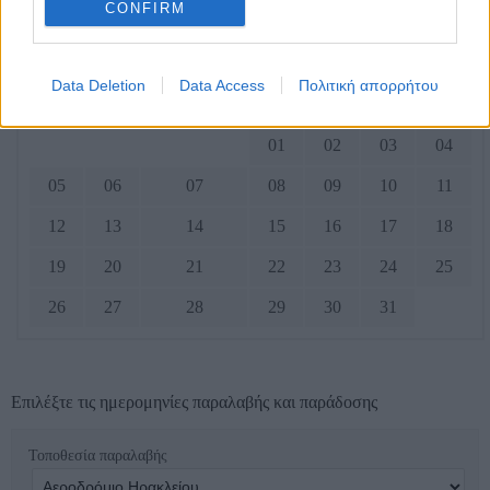
CONFIRM
Οκτώβριος 2026
Data Deletion
Data Access
Πολιτική απορρήτου
Δευτ
Τρ
Νυμφεύομαι
Πέμ
Παρ
Σάβ
Ήλιος
01
02
03
04
05
06
07
08
09
10
11
12
13
14
15
16
17
18
19
20
21
22
23
24
25
26
27
28
29
30
31
Επιλέξτε τις ημερομηνίες παραλαβής και παράδοσης
Τοποθεσία παραλαβής