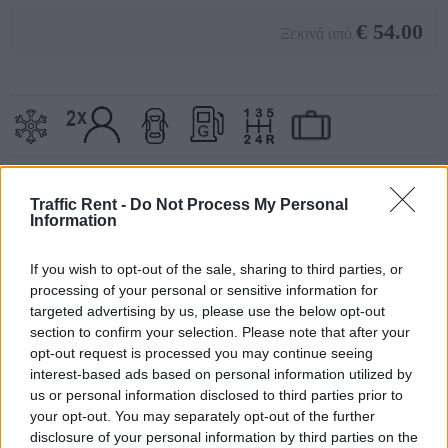
€
54.00
Ξεκινά από
Traffic Rent -
Do Not Process My Personal
Information
Διαθέσιμος
If you wish to opt-out of the sale, sharing to third parties, or
Μερική κράτηση
processing of your personal or sensitive information for
Μη διαθέσιμος
targeted advertising by us, please use the below opt-out
section to confirm your selection. Please note that after your
Αύγουστος 2026
opt-out request is processed you may continue seeing
interest-based ads based on personal information utilized by
Δευτ
Τρ
Νυμφεύομαι
Πέμ
Παρ
Σάβ
Ήλιος
us or personal information disclosed to third parties prior to
your opt-out. You may separately opt-out of the further
01
02
disclosure of your personal information by third parties on the