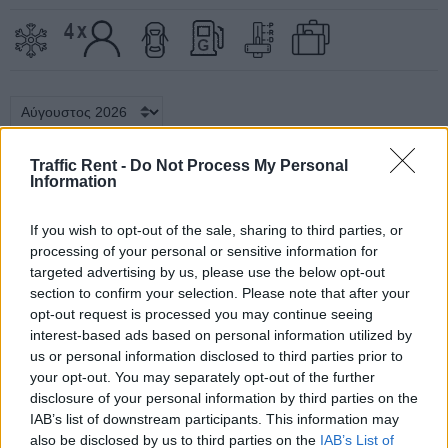
Διαθέσιμος
Traffic Rent -
Do Not Process My Personal
Information
Μερική κράτηση
Μη διαθέσιμος
If you wish to opt-out of the sale, sharing to third parties, or
processing of your personal or sensitive information for
Αύγουστος 2026
targeted advertising by us, please use the below opt-out
section to confirm your selection. Please note that after your
Δευτ
Τρ
Νυμφεύομαι
Πέμ
Παρ
Σάβ
Ήλιος
opt-out request is processed you may continue seeing
interest-based ads based on personal information utilized by
01
02
us or personal information disclosed to third parties prior to
03
04
05
06
07
08
09
your opt-out. You may separately opt-out of the further
disclosure of your personal information by third parties on the
10
11
12
13
14
15
16
IAB’s list of downstream participants. This information may
also be disclosed by us to third parties on the
IAB’s List of