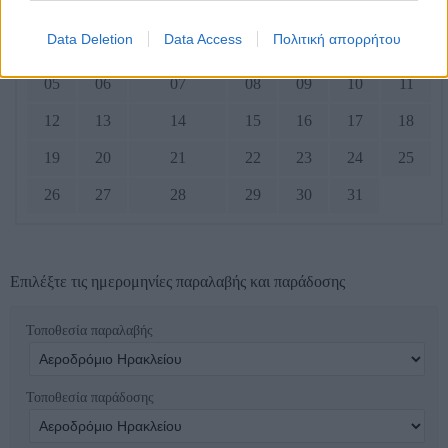
Δευτ
Τρ
Νυμφεύομαι
Πέμ
Παρ
Σάβ
Ήλιος
Data Deletion
Data Access
Πολιτική απορρήτου
01
02
03
04
05
06
07
08
09
10
11
12
13
14
15
16
17
18
19
20
21
22
23
24
25
26
27
28
29
30
31
Επιλέξτε τις ημερομηνίες παραλαβής και παράδοσης
Τοποθεσία παραλαβής
Τοποθεσία παράδοσης