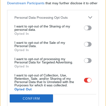
17
18
19
20
21
22
23
Downstream Participants
that may further disclose it to other
third parties.
24
25
26
27
28
29
30
Personal Data Processing Opt Outs
31
I want to opt-out of the Sharing of my
personal data.
Σεπτέμβριος 2026
Opted In
Δευτ
Τρ
Νυμφεύομαι
Πέμ
Παρ
Σάβ
Ήλιος
I want to opt-out of the Sale of my
Personal Data.
01
02
03
04
05
06
Opted In
07
08
09
10
11
12
13
I want to opt-out of processing my
Personal Data for Targeted Advertising.
Opted In
14
15
16
17
18
19
20
I want to opt-out of Collection, Use,
21
22
23
24
25
26
27
Retention, Sale, and/or Sharing of my
Personal Data that Is Unrelated with the
28
29
30
Purposes for which it was collected.
Opted Out
CONFIRM
Οκτώβριος 2026